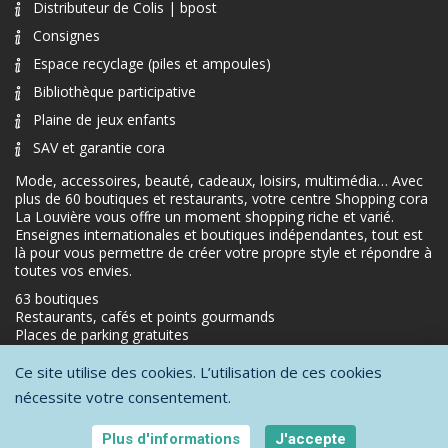
Distributeur de Colis | bpost
Consignes
Espace recyclage (piles et ampoules)
Bibliothèque participative
Plaine de jeux enfants
SAV et garantie cora
Mode, accessoires, beauté, cadeaux, loisirs, multimédia… Avec
plus de 60 boutiques et restaurants, votre centre Shopping cora
La Louvière vous offre un moment shopping riche et varié.
Enseignes internationales et boutiques indépendantes, tout est
là pour vous permettre de créer votre propre style et répondre à
toutes vos envies.
63 boutiques
Restaurants, cafés et points gourmands
Places de parking gratuites
Ce site utilise des cookies. L’utilisation de ces cookies
nécessite votre consentement.
Protection de la vie privée
-
Conditions générales d'utilisation
-
Mentions
légales
Plus d'informations
J'accepte
Copyright © 2026 - All Rights Reserved - A website by
Orange Business