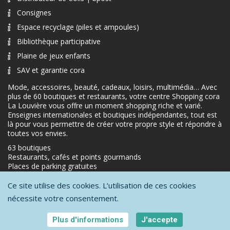
Consignes
Espace recyclage (piles et ampoules)
Bibliothèque participative
Plaine de jeux enfants
SAV et garantie cora
Mode, accessoires, beauté, cadeaux, loisirs, multimédia… Avec
plus de 60 boutiques et restaurants, votre centre Shopping cora
La Louvière vous offre un moment shopping riche et varié.
Enseignes internationales et boutiques indépendantes, tout est
là pour vous permettre de créer votre propre style et répondre à
toutes vos envies.
63 boutiques
Restaurants, cafés et points gourmands
Places de parking gratuites
Ce site utilise des cookies. L’utilisation de ces cookies
nécessite votre consentement.
Protection de la vie privée
-
Conditions générales d'utilisation
-
Mentions
légales
Plus d'informations
J'accepte
Copyright © 2026 - All Rights Reserved - A website by
Orange Business